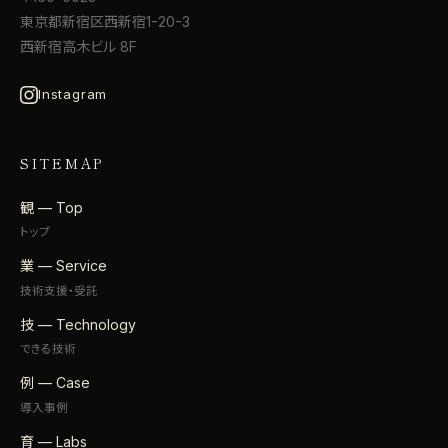
東京都新宿区西新宿1-20-3
西新宿高木ビル 8F
Instagram
SITEMAP
観 — Top
トップ
業 — Service
技術支援・受託
技 — Technology
できる技術
例 — Case
導入事例
育 — Labs