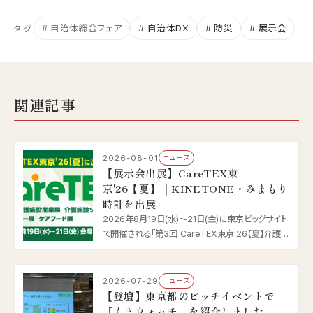
# 自治体総合フェア
# 自治体DX
# 防災
# 展示会
タグ
関連記事
2026-08-01
ニュース
【展示会出展】CareTEX東
京'26【夏】｜KINETONE・みまもり
時計を出展
2026年8月19日(水)〜21日(金)に東京ビッグサイト
で開催される「第3回 CareTEX東京'26【夏】介護テ
クノロジー展」に出展します（小間番号 2-9）。高齢
者向け体感ゲーム「KINETONE」と、使っていないス
マホが見守り端末になる「みまもり時計」を実機でご
2026-07-29
ニュース
体感いただけます。
【登壇】東京都のピッチイベントで
「くまウォッチ」を紹介しました