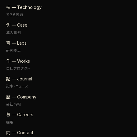
技 — Technology
できる技術
例 — Case
導入事例
育 — Labs
研究拠点
作 — Works
自社プロダクト
記 — Journal
記事・ニュース
歴 — Company
会社情報
募 — Careers
採用
問 — Contact