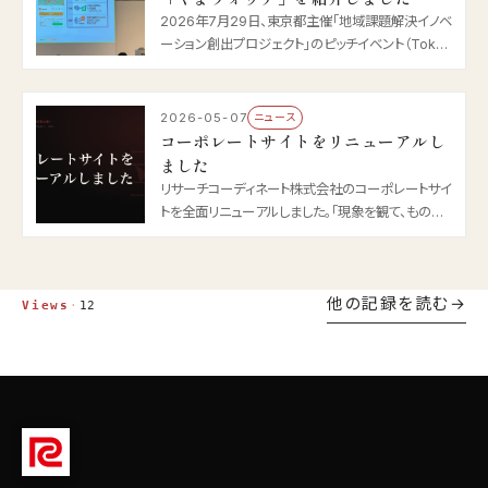
2026年7月29日、東京都主催「地域課題解決イノベ
ーション創出プロジェクト」のピッチイベント（Tokyo
Innovation Base、UPGRADE with TOKYO 第
58回と併催）に登壇しました。クマ被害防止テーマ
の登壇企業6社の一社として、クマ出没情報マップ「く
2026-05-07
ニュース
まウォッチ」をご紹介しました。
コーポレートサイトをリニューアルし
ました
リサーチコーディネート株式会社のコーポレートサイ
トを全面リニューアルしました。「現象を観て、ものを
つくる」というスタンスを軸に、技術提供・ラボ・採用
情報をより伝わる形で再構成しています。
他の記録を読む
Views
·
12