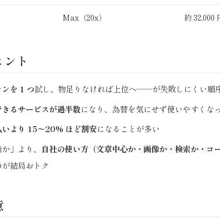
Max（20x）
約 32,000
ヒント
ンを 1 つ
試し、物足りなければ上位へ——が失敗しにくい順
できるサービスが過半数
になり、為替を気にせず使いやすくな
いより 15〜20% ほど割安
になることが多い
強か」より、
自社の使い方（文章中心か・画像か・検索か・コ
のが結局おトク
意