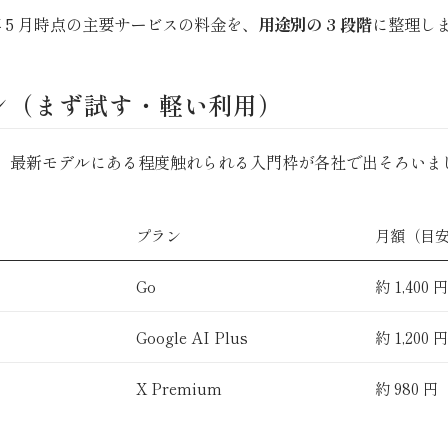
 年 5 月時点の主要サービスの料金を、
用途別の 3 段階
に整理し
ン（まず試す・軽い利用）
円台で、最新モデルにある程度触れられる入門枠が各社で出そろいま
プラン
月額（目
Go
約 1,400 
Google AI Plus
約 1,200 
X Premium
約 980 円