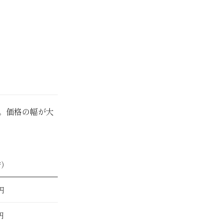
。価格の幅が大
安）
 円
 円