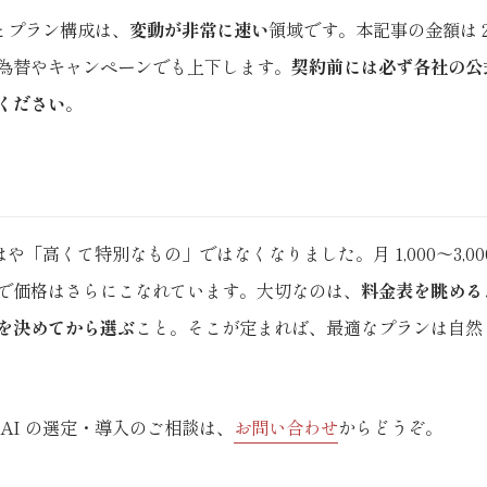
金とプラン構成は、
変動が非常に速い
領域です。本記事の金額は 202
為替やキャンペーンでも上下します。
契約前には必ず各社の公
ください
。
もはや「高くて特別なもの」ではなくなりました。月 1,000〜3,0
で価格はさらにこなれています。大切なのは、
料金表を眺める
を決めてから選ぶ
こと。そこが定まれば、最適なプランは自然
AI の選定・導入のご相談は、
お問い合わせ
からどうぞ。