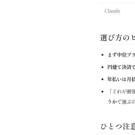
Claude
選び方の
まず中位プラ
円建て決済
年払いは月払
「どれが最
うか
で選ぶ
ひとつ注