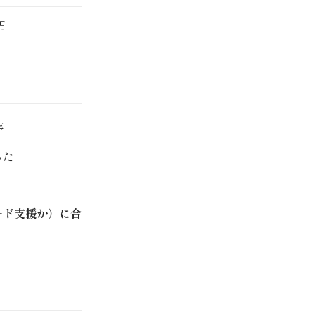
 円
序
った
ード支援か）に合