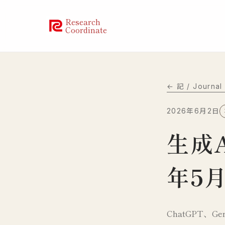
Research
Coordinate
← 記 / Journa
2026年6月2日
生成
年5
ChatGPT、