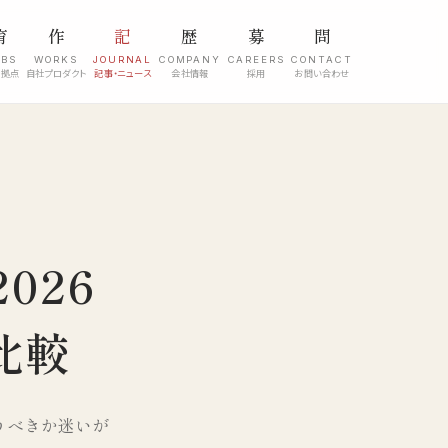
育
作
記
歴
募
問
ABS
WORKS
JOURNAL
COMPANY
CAREERS
CONTACT
究拠点
自社プロダクト
記事・ニュース
会社情報
採用
お問い合わせ
026
比較
」使うべきか迷いが