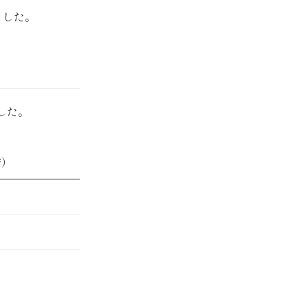
ました。
した。
安）
円
円