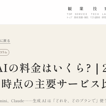
観
業
技
TOP
SERVICE
TECH
L
トップ
技術支援・受託
できる技術
研
l に戻る
コラム
AIの料金はいくら?｜2
月時点の主要サービス
Gemini、Claude……生成 AI は「どれを、どのプランで