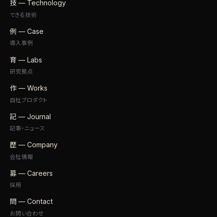
技 — Technology
できる技術
例 — Case
導入事例
育 — Labs
研究拠点
作 — Works
自社プロダクト
記 — Journal
記事・ニュース
歴 — Company
会社情報
募 — Careers
採用
問 — Contact
お問い合わせ