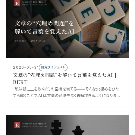
2026-05-31
研究ダイジェスト
文章の“穴埋め問題”を解いて言葉を覚えたAI｜
BERT
「私は朝、___を飲んだ」の空欄を当てる——そんな穴埋めをひた
すら解くことで、AI は言葉の意味を深く理解できるようになりまし
た。2018 年の BERT は、検索や文章理解を一変させた立役者で
す。やさしく解説します。