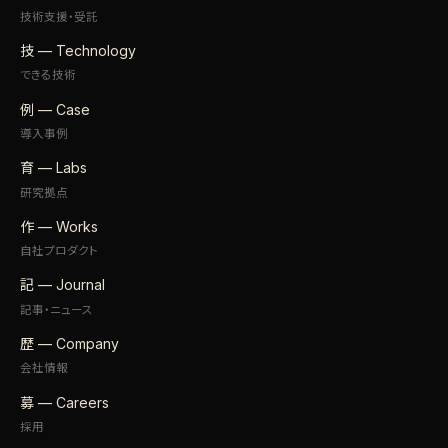
技術支援・受託
技 — Technology
できる技術
例 — Case
導入事例
育 — Labs
研究拠点
作 — Works
自社プロダクト
記 — Journal
記事・ニュース
歴 — Company
会社情報
募 — Careers
採用