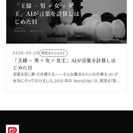
2026-05-26
研究ダイジェスト
「王様 − 男 + 女 = 女王」AIが言葉を計算しは
じめた日
言葉を足し算・引き算する——そんな魔法みたいな計算を、AI が
本当にやってのけました。2013 年の Word2Vec は、単語を「意
味のベクトル」に変えることで、いまの ChatGPT までつながる土
台を築いた研究です。やさしく解説します。