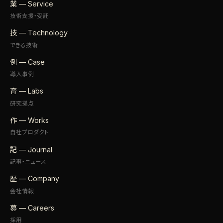
業 — Service
技術支援・受託
技 — Technology
できる技術
例 — Case
導入事例
育 — Labs
研究拠点
作 — Works
自社プロダクト
記 — Journal
記事・ニュース
歴 — Company
会社情報
募 — Careers
採用