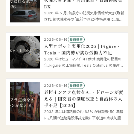
DX
2026 年 5 月、気象庁の防災気象情報が大きく刷新
され、線状降水帯の「直前予測」が本格運用に。局地
モデルの 1km メッシュ化や AI による中小河川の水
位予測まで、豪雨・河川氾濫に挑む防災 × AI の最
新動向を整理します。
2026-06-16
技術情報
人型ロボット実用化2026｜Figure・
Tesla・国内勢が挑む労働力不足
2026 年はヒューマノイドロボット実用化の節目の
年。Figure の工場稼働、Tesla Optimus の量産開
始、Neura の 14 億ドル調達、国内のデータ収集拠
点開業まで、工場・物流・介護で進む人型ロボットと
「フィジカル AI」の最新動向を整理します。
2026-06-16
技術情報
老朽インフラ点検をAI・ドローンが変
える｜国交省の制度改正と自治体の人
手不足【2026】
2033 年には道路橋の約 63% が建設後 50 年超
に。八潮の道路陥没事故を機に下水道の点検制度も
動き、5 年に 1 回の点検は新技術活用へ。ドローン・
画像診断 AI・打音検査の最新動向と、人手不足に悩