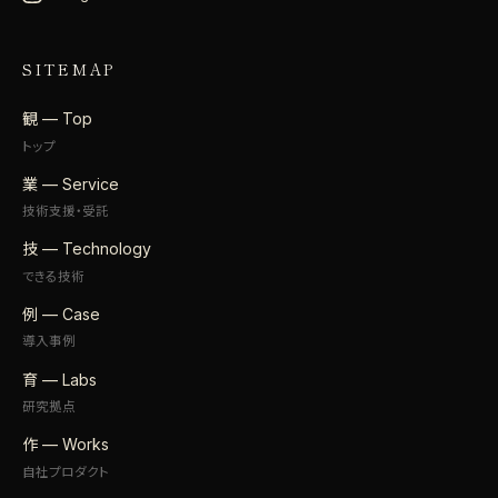
SITEMAP
観 — Top
トップ
業 — Service
技術支援・受託
技 — Technology
できる技術
例 — Case
導入事例
育 — Labs
研究拠点
作 — Works
自社プロダクト