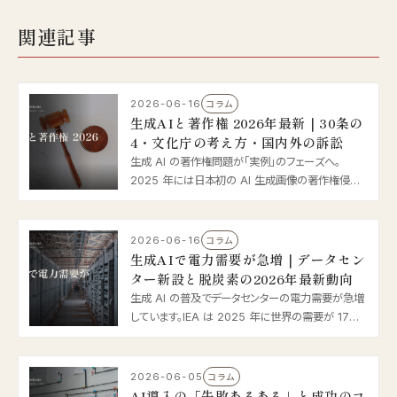
関連記事
2026-06-16
コラム
生成AIと著作権 2026年最新｜30条の
4・文化庁の考え方・国内外の訴訟
生成 AI の著作権問題が「実例」のフェーズへ。
2025 年には日本初の AI 生成画像の著作権侵害
摘発、海外では Anthropic の 15 億ドル和解が話題
に。著作権法 30 条の 4 や文化庁の考え方を踏ま
え、企業が実務で気をつけるべき点を 2026 年最新
2026-06-16
コラム
情報で整理します。
生成AIで電力需要が急増｜データセン
ター新設と脱炭素の2026年最新動向
生成 AI の普及でデータセンターの電力需要が急増
しています。IEA は 2025 年に世界の需要が 17%
増、2030 年に倍増と予測。日本でもソフトバンク苫
小牧の新設や経産省の補助、省エネ法改正が動き出
しました。2026 年の電力と脱炭素の論点を整理し
2026-06-05
コラム
ます。
AI導入の「失敗あるある」と成功のコ