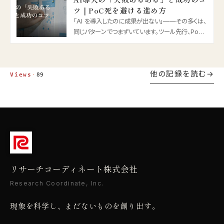
ツ｜PoC死を避ける進め方
「AI を導入したのに成果が出ない」——その多くは、
同じパターンでつまずいています。ツール先行、PoC
で終わる“PoC 死”……。2026 年版・AI 導入の失敗
あるあると、定着させる進め方を整理します。
他の記録を読む
Views
·
89
リサーチコーディネート株式会社
Research Coordinate, Inc.
現象を科学し、まだないものを創り出す。