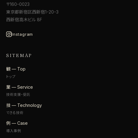
〒160-0023
東京都新宿区西新宿1-20-3
西新宿高木ビル 8F
Instagram
SITEMAP
観 — Top
トップ
業 — Service
技術支援・受託
技 — Technology
できる技術
例 — Case
導入事例