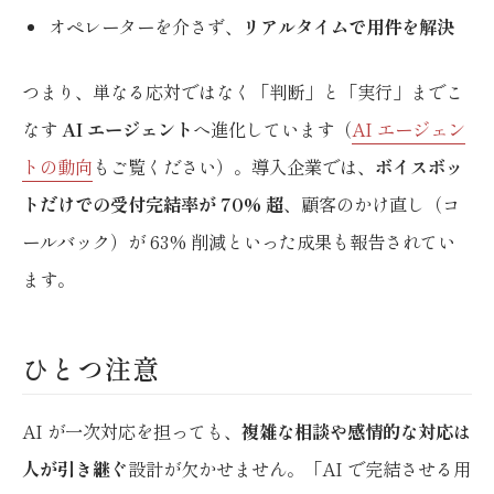
オペレーターを介さず、
リアルタイムで用件を解決
つまり、単なる応対ではなく「判断」と「実行」までこ
なす
AI エージェント
へ進化しています（
AI エージェン
トの動向
もご覧ください）。導入企業では、
ボイスボッ
トだけでの受付完結率が 70% 超
、顧客のかけ直し（コ
ールバック）が 63% 削減といった成果も報告されてい
ます。
ひとつ注意
AI が一次対応を担っても、
複雑な相談や感情的な対応は
人が引き継ぐ
設計が欠かせません。「AI で完結させる用