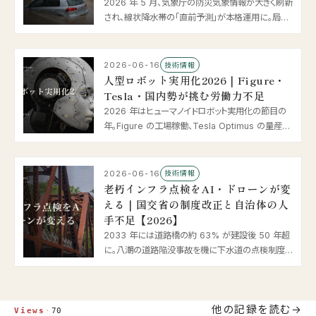
2026 年 5 月、気象庁の防災気象情報が大きく刷新
され、線状降水帯の「直前予測」が本格運用に。局地
モデルの 1km メッシュ化や AI による中小河川の水
位予測まで、豪雨・河川氾濫に挑む防災 × AI の最
新動向を整理します。
2026-06-16
技術情報
人型ロボット実用化2026｜Figure・
Tesla・国内勢が挑む労働力不足
2026 年はヒューマノイドロボット実用化の節目の
年。Figure の工場稼働、Tesla Optimus の量産開
始、Neura の 14 億ドル調達、国内のデータ収集拠
点開業まで、工場・物流・介護で進む人型ロボットと
「フィジカル AI」の最新動向を整理します。
2026-06-16
技術情報
老朽インフラ点検をAI・ドローンが変
える｜国交省の制度改正と自治体の人
手不足【2026】
2033 年には道路橋の約 63% が建設後 50 年超
に。八潮の道路陥没事故を機に下水道の点検制度も
動き、5 年に 1 回の点検は新技術活用へ。ドローン・
画像診断 AI・打音検査の最新動向と、人手不足に悩
む自治体の対応策を国交省の一次情報から解説し
他の記録を読む
ます。
Views
·
70