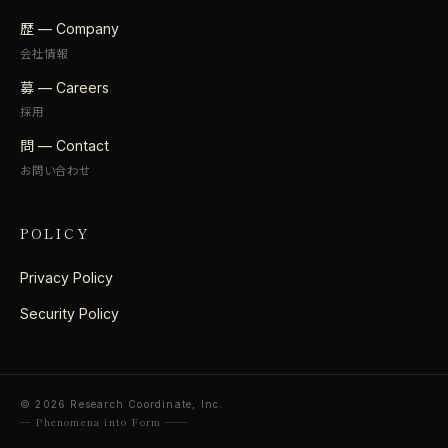
歴 — Company
会社情報
募 — Careers
採用
問 — Contact
お問い合わせ
POLICY
Privacy Policy
Security Policy
© 2026 Research Coordinate, Inc.
— Phenomena into Form ——