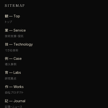
SITEMAP
観 — Top
トップ
業 — Service
技術支援・受託
技 — Technology
できる技術
例 — Case
導入事例
育 — Labs
研究拠点
作 — Works
自社プロダクト
記 — Journal
記事・ニュース