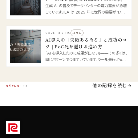
生成 AI の普及でデータセンターの電力需要が急増
しています。IEA は 2025 年に世界の需要が 17%
増、2030 年に倍増と予測。日本でもソフトバンク苫
小牧の新設や経産省の補助、省エネ法改正が動き出
しました。2026 年の電力と脱炭素の論点を整理し
2026-06-05
コラム
ます。
AI導入の「失敗あるある」と成功のコ
ツ｜PoC死を避ける進め方
「AI を導入したのに成果が出ない」——その多くは、
同じパターンでつまずいています。ツール先行、PoC
で終わる“PoC 死”……。2026 年版・AI 導入の失敗
あるあると、定着させる進め方を整理します。
他の記録を読む
Views
·
59