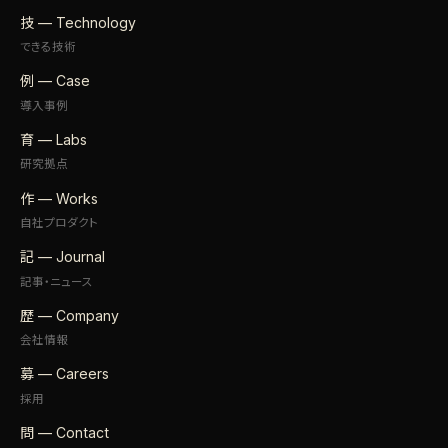
技 — Technology
できる技術
例 — Case
導入事例
育 — Labs
研究拠点
作 — Works
自社プロダクト
記 — Journal
記事・ニュース
歴 — Company
会社情報
募 — Careers
採用
問 — Contact