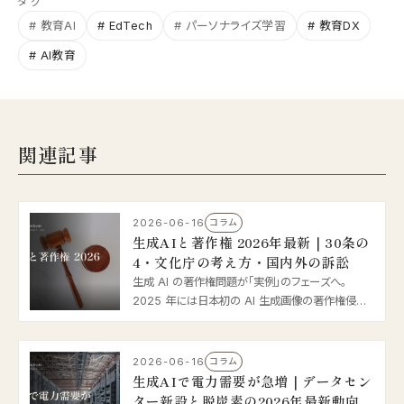
タグ
# 教育AI
# EdTech
# パーソナライズ学習
# 教育DX
# AI教育
関連記事
2026-06-16
コラム
生成AIと著作権 2026年最新｜30条の
4・文化庁の考え方・国内外の訴訟
生成 AI の著作権問題が「実例」のフェーズへ。
2025 年には日本初の AI 生成画像の著作権侵害
摘発、海外では Anthropic の 15 億ドル和解が話題
に。著作権法 30 条の 4 や文化庁の考え方を踏ま
え、企業が実務で気をつけるべき点を 2026 年最新
2026-06-16
コラム
情報で整理します。
生成AIで電力需要が急増｜データセン
ター新設と脱炭素の2026年最新動向