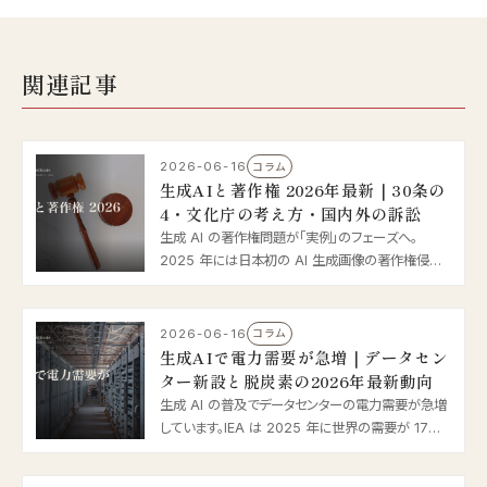
関連記事
2026-06-16
コラム
生成AIと著作権 2026年最新｜30条の
4・文化庁の考え方・国内外の訴訟
生成 AI の著作権問題が「実例」のフェーズへ。
2025 年には日本初の AI 生成画像の著作権侵害
摘発、海外では Anthropic の 15 億ドル和解が話題
に。著作権法 30 条の 4 や文化庁の考え方を踏ま
え、企業が実務で気をつけるべき点を 2026 年最新
2026-06-16
コラム
情報で整理します。
生成AIで電力需要が急増｜データセン
ター新設と脱炭素の2026年最新動向
生成 AI の普及でデータセンターの電力需要が急増
しています。IEA は 2025 年に世界の需要が 17%
増、2030 年に倍増と予測。日本でもソフトバンク苫
小牧の新設や経産省の補助、省エネ法改正が動き出