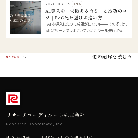
しました。2026 年の電力と脱炭素の論点を整理し
2026-06-05
コラム
ます。
AI導入の「失敗あるある」と成功のコ
ツ｜PoC死を避ける進め方
「AI を導入したのに成果が出ない」——その多くは、
同じパターンでつまずいています。ツール先行、PoC
で終わる“PoC 死”……。2026 年版・AI 導入の失敗
あるあると、定着させる進め方を整理します。
他の記録を読む
Views
·
32
リサーチコーディネート株式会社
Research Coordinate, Inc.
現象を科学し、まだないものを創り出す。