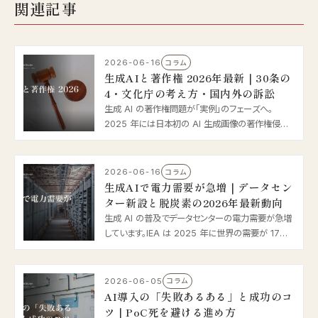
関連記事
2026-06-16
コラム
生成AIと著作権 2026年最新｜30条の
4・文化庁の考え方・国内外の訴訟
生成 AI の著作権問題が「実例」のフェーズへ。
2025 年には日本初の AI 生成画像の著作権侵害
摘発、海外では Anthropic の 15 億ドル和解が話題
に。著作権法 30 条の 4 や文化庁の考え方を踏ま
え、企業が実務で気をつけるべき点を 2026 年最新
2026-06-16
コラム
情報で整理します。
生成AIで電力需要が急増｜データセン
ター新設と脱炭素の2026年最新動向
生成 AI の普及でデータセンターの電力需要が急増
しています。IEA は 2025 年に世界の需要が 17%
増、2030 年に倍増と予測。日本でもソフトバンク苫
小牧の新設や経産省の補助、省エネ法改正が動き出
しました。2026 年の電力と脱炭素の論点を整理し
2026-06-05
コラム
ます。
AI導入の「失敗あるある」と成功のコ
ツ｜PoC死を避ける進め方