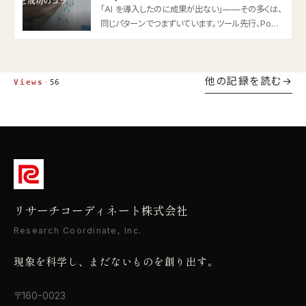
「AI を導入したのに成果が出ない」——その多くは、
同じパターンでつまずいています。ツール先行、PoC
で終わる“PoC 死”……。2026 年版・AI 導入の失敗
あるあると、定着させる進め方を整理します。
他の記録を読む
Views
·
56
リサーチコーディネート株式会社
Research Coordinate, Inc.
現象を科学し、まだないものを創り出す。
〒160-0023