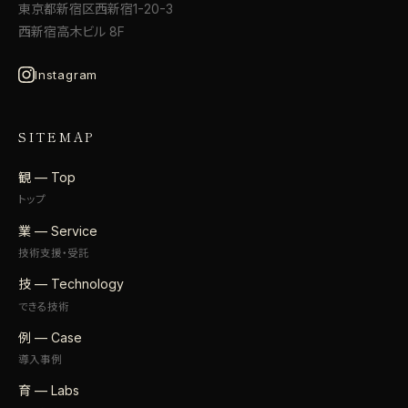
東京都新宿区西新宿1-20-3
西新宿高木ビル 8F
Instagram
SITEMAP
観 — Top
トップ
業 — Service
技術支援・受託
技 — Technology
できる技術
例 — Case
導入事例
育 — Labs