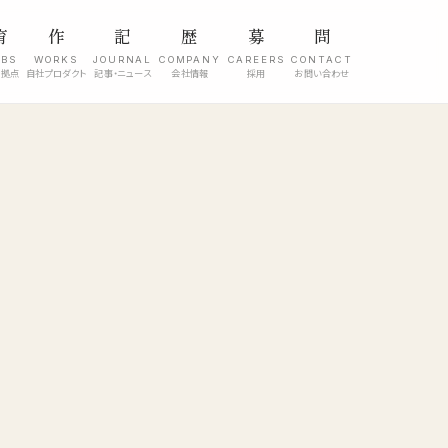
育
作
記
歴
募
問
ABS
WORKS
JOURNAL
COMPANY
CAREERS
CONTACT
究拠点
自社プロダクト
記事・ニュース
会社情報
採用
お問い合わせ