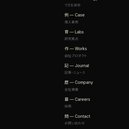
できる技術
例 — Case
導入事例
育 — Labs
研究拠点
作 — Works
自社プロダクト
記 — Journal
記事・ニュース
歴 — Company
会社情報
募 — Careers
採用
問 — Contact
お問い合わせ