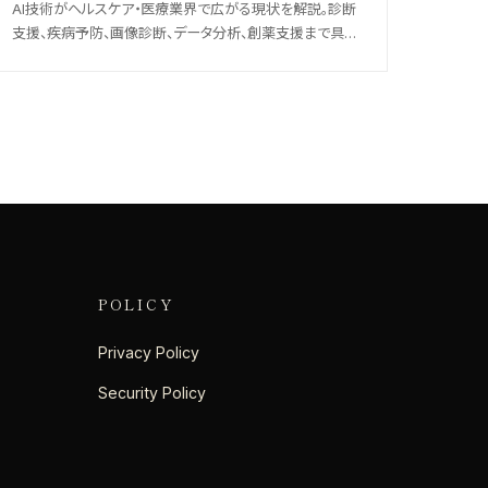
AI技術がヘルスケア・医療業界で広がる現状を解説。診断
支援、疾病予防、画像診断、データ分析、創薬支援まで具体
的活用事例と、プライバシー保護・透明性などの法的・倫理
的課題への対応策を紹介します。
POLICY
Privacy Policy
Security Policy