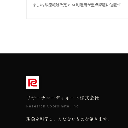
ました。診療報酬改定で AI 利活用が重点課題に位置づけ
られ、画像診断では AI が専門医に並ぶ精度も。医療 DX
の最新動向を、制度面とあわせて整理します。
リサーチコーディネート株式会社
Research Coordinate, Inc.
現象を科学し、まだないものを創り出す。