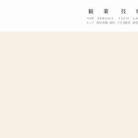
観
業
技
TOP
SERVICE
TECH
L
トップ
技術支援・受託
できる技術
研