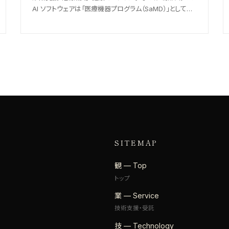
AI ソフトウェアは「医療機器プログラム（SaMD）」として薬
機法の規制対象になります。開発の流れ、規制対応の要
点、AI 医療機器特有の論点を、実務目線で整理しました。
SITEMAP
観 — Top
トップ
業 — Service
技術支援・受託
技 — Technology