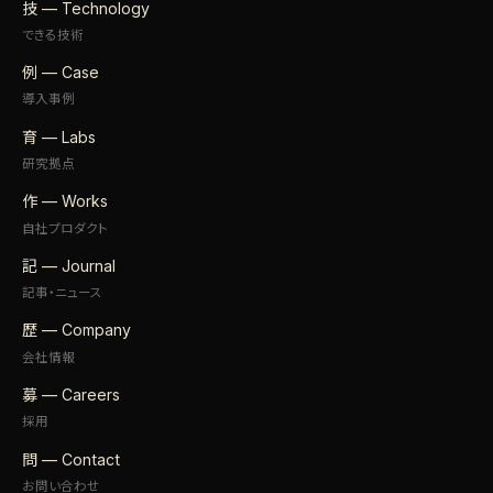
技 — Technology
できる技術
例 — Case
導入事例
育 — Labs
研究拠点
作 — Works
自社プロダクト
記 — Journal
記事・ニュース
歴 — Company
会社情報
募 — Careers
採用
問 — Contact
お問い合わせ