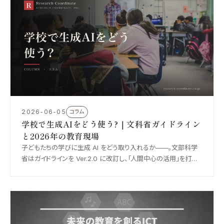
2026-06-05
コラム
学校で生成AIをどう使う?｜文科省ガイドライン
と2026年の教育現場
子どもたちの学びに生成 AI をどう取り入れるか——。文部科学
省はガイドラインを Ver.2.0 に改訂し、「人間中心の活用」を打ち
出しました。2026 年度のパイロット校の動きとあわせ、教育現場
の今を整理します。