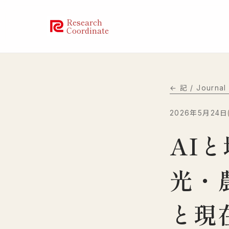
Research
Coordinate
← 記 / Journa
2026年5月24日
AI
光・
と現