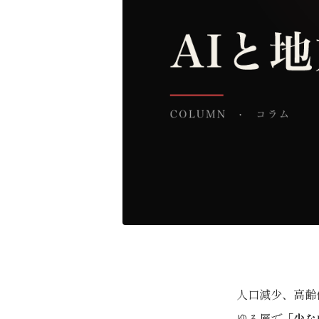
人口減少、高齢
ゆる層で「
少な