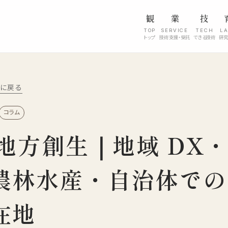
観
業
技
TOP
SERVICE
TECH
L
トップ
技術支援・受託
できる技術
研
l に戻る
コラム
と地方創生｜地域 DX
農林水産・自治体での
在地