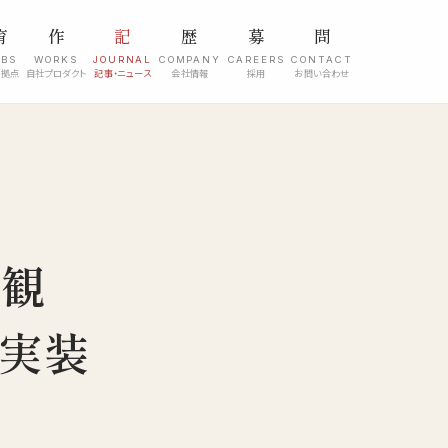
育
作
記
歴
募
問
ABS
WORKS
JOURNAL
COMPANY
CAREERS
CONTACT
究拠点
自社プロダクト
記事・ニュース
会社情報
採用
お問い合わせ
・観
実装