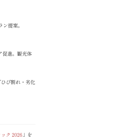
ラン提案。
ェア促進。観光体
でひび割れ・劣化
ク 2026
」を