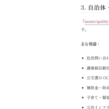
3. 自治体
「
municipality
す。
主な用途：
住民問い合
議事録自動
公文書の O
補助金・助
子育て・福
公共インフ