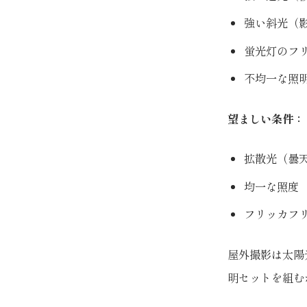
強い斜光（
蛍光灯のフ
不均一な照
望ましい条件：
拡散光（曇
均一な照度
フリッカフリ
屋外撮影は太陽
明セットを組む