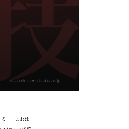
まる
——これは
件が悪ければ精