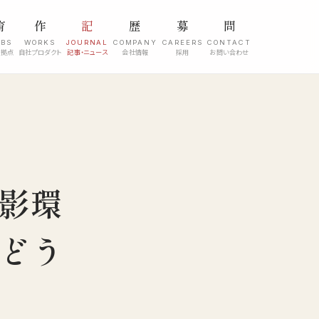
育
作
記
歴
募
問
ABS
WORKS
JOURNAL
COMPANY
CAREERS
CONTACT
究拠点
自社プロダクト
記事・ニュース
会社情報
採用
お問い合わせ
影環
どう