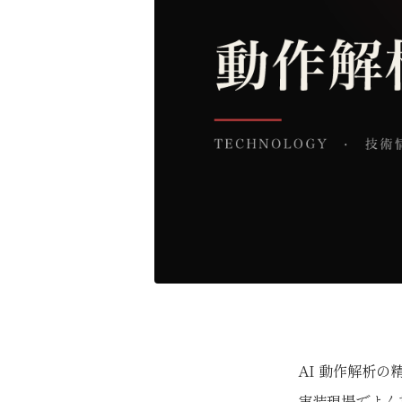
AI 動作解析の
実装現場でよく