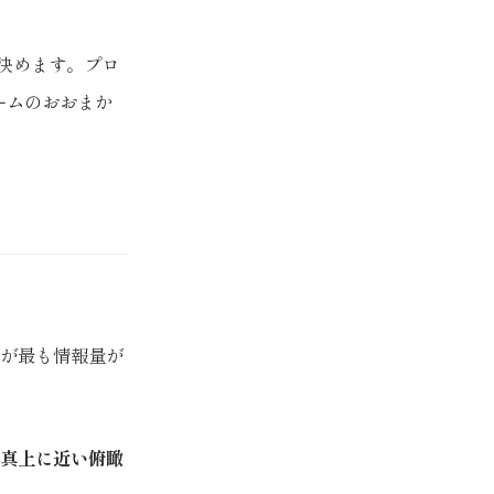
決めます。プロ
ームのおおまか
）が最も情報量が
真上に近い俯瞰