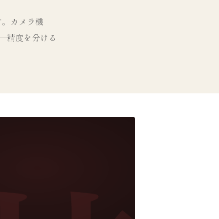
す。カメラ機
—精度を分ける