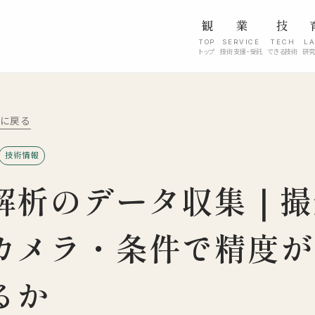
観
業
技
TOP
SERVICE
TECH
L
トップ
技術支援・受託
できる技術
研
l に戻る
技術情報
解析のデータ収集｜撮
カメラ・条件で精度が
るか