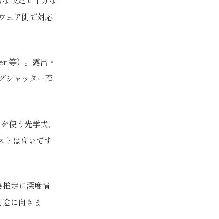
切な設定で十分な
ウェア側で対応
er 等）。露出・
グシャッター歪
カーを使う光学式、
ストは高いです
。骨格推定に深度情
用途に向きま