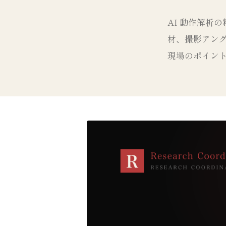
AI 動作解析
材、撮影アン
現場のポイン