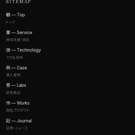
SITEMAP
観 — Top
トップ
業 — Service
技術支援・受託
技 — Technology
できる技術
例 — Case
導入事例
育 — Labs
研究拠点
作 — Works
自社プロダクト
記 — Journal
記事・ニュース