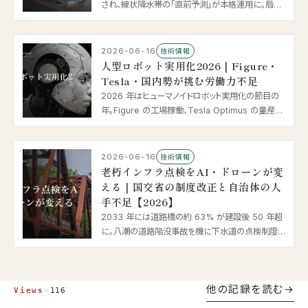
され、線状降水帯の「直前予測」が本格運用に。局地
モデルの 1km メッシュ化や AI による中小河川の水
位予測まで、豪雨・河川氾濫に挑む防災 × AI の最
新動向を整理します。
2026-06-16
技術情報
人型ロボット実用化2026｜Figure・
Tesla・国内勢が挑む労働力不足
2026 年はヒューマノイドロボット実用化の節目の
年。Figure の工場稼働、Tesla Optimus の量産開
始、Neura の 14 億ドル調達、国内のデータ収集拠
点開業まで、工場・物流・介護で進む人型ロボットと
「フィジカル AI」の最新動向を整理します。
2026-06-16
技術情報
老朽インフラ点検をAI・ドローンが変
える｜国交省の制度改正と自治体の人
手不足【2026】
2033 年には道路橋の約 63% が建設後 50 年超
に。八潮の道路陥没事故を機に下水道の点検制度も
動き、5 年に 1 回の点検は新技術活用へ。ドローン・
画像診断 AI・打音検査の最新動向と、人手不足に悩
む自治体の対応策を国交省の一次情報から解説し
他の記録を読む
ます。
Views
·
116