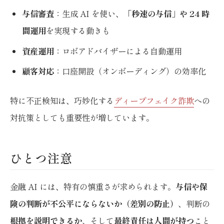
与信審査
：生成 AI を使い、
「秒速の与信」や 24 時
間運用
を実現する動きも
資産運用
：ロボアドバイザーによる自動運用
顧客対応
：口座開設（オンボーディング）の効率化
特に不正検知は、巧妙化する
ディープフェイク詐欺
への
対抗策としても重要性が増しています。
ひとつ注意
金融 AI には、特有の慎重さが求められます。
与信や保
険の判断が不公平にならないか（差別の防止）
、判断の
根拠を説明できるか
、そして
最終責任は人間が持つ
こと