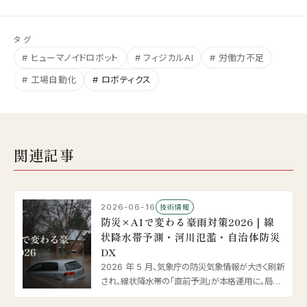
タグ
# ヒューマノイドロボット
# フィジカルAI
# 労働力不足
# 工場自動化
# ロボティクス
関連記事
2026-06-16
技術情報
防災×AIで変わる豪雨対策2026｜線
状降水帯予測・河川氾濫・自治体防災
DX
2026 年 5 月、気象庁の防災気象情報が大きく刷新
され、線状降水帯の「直前予測」が本格運用に。局地
モデルの 1km メッシュ化や AI による中小河川の水