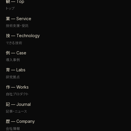
観 — Top
トップ
業 — Service
技術支援・受託
技 — Technology
できる技術
例 — Case
導入事例
育 — Labs
研究拠点
作 — Works
自社プロダクト
記 — Journal
記事・ニュース
歴 — Company
会社情報