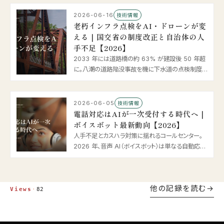
位予測まで、豪雨・河川氾濫に挑む防災 × AI の最
新動向を整理します。
2026-06-16
技術情報
老朽インフラ点検をAI・ドローンが変
える｜国交省の制度改正と自治体の人
手不足【2026】
2033 年には道路橋の約 63% が建設後 50 年超
に。八潮の道路陥没事故を機に下水道の点検制度も
動き、5 年に 1 回の点検は新技術活用へ。ドローン・
画像診断 AI・打音検査の最新動向と、人手不足に悩
む自治体の対応策を国交省の一次情報から解説し
2026-06-05
技術情報
ます。
電話対応はAIが一次受付する時代へ｜
ボイスボット最新動向【2026】
人手不足とカスハラ対策に揺れるコールセンター。
2026 年、音声 AI（ボイスボット）は単なる自動応答
を超え、意図を理解して用件を完結させる「AI エー
ジェント」へ進化しました。最新動向を整理します。
他の記録を読む
Views
·
82