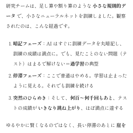
研究チームは、足し算や割り算のような
小さな規則的デ
ータ
で、小さなニューラルネットを訓練しました。観察
されたのは、こんな経過です。
暗記フェーズ
：AI はすぐに訓練データを丸暗記し、
訓練の成績は満点に。でも、見たことのない問題（テ
スト）はまるで解けない＝
過学習
の典型
停滞フェーズ
：ここで普通はやめる。学習は止まった
ように見える。それでも訓練を続ける
突然のひらめき
：そして、
何百〜何千回もあと
、テス
トの成績が
いきなり跳ね上がり
、ほぼ満点に達する
ゆるやかに賢くなるのではなく、長い停滞のあとに
崖を