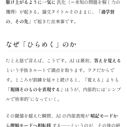
駆け上がるように一気に
汎化（＝未知の問題を解く力の
獲得）が起きる。論文タイトルそのままに、「
過学習
の、その先
」で起きた出来事です。
なぜ「ひらめく」のか
たとえ話で言えば、こうです。AI は最初、
答えを覚える
という手抜きルートで満点を取ります。ラクだからで
す。ところが訓練を延々と続けると、「覚える」よりも
「
規則そのものを表現する
」ほうが、内部的には“シンプ
ルで効率的”になっていく。
その閾値を超えた瞬間、AI の内部表現が
暗記モードか
ら理解モードへ相転移
する——というのが、その後の研