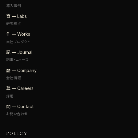
導入事例
育 — Labs
研究拠点
作 — Works
自社プロダクト
記 — Journal
記事・ニュース
歴 — Company
会社情報
募 — Careers
採用
問 — Contact
お問い合わせ
POLICY