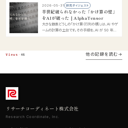
2026-05-31
研究ダイジェスト
半世紀破られなかった「かけ算の壁」
をAIが破った｜AlphaTensor
大きな数表どうしの「かけ算（行列の積）」は、AI やゲ
ームの計算の土台です。その手順を、AI が 50 年ぶ
りに更新しました。2022 年の AlphaTensor は、人
類が極限まで磨いた定番より速い計算法を、自力で
発見したのです。やさしく解説します。
他の記録を読む
Views
·
46
リサーチコーディネート株式会社
Research Coordinate, Inc.