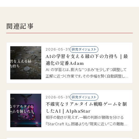
関連記事
2026-05-31
研究ダイジェスト
AIの学習を支える縁の下の力持ち｜最
適化の定番Adam
AI の学習とは、膨大な“つまみ”を少しずつ調整して
正解に近づく作業です。その歩幅を賢く自動調整し、
学習を速く安定させるのが 2015 年の Adam。ほぼ
すべての AI が使う、最適化の定番をやさしく解説し
ます。
2026-05-31
研究ダイジェスト
不確実なリアルタイム戦略ゲームを制
したAI｜AlphaStar
相手の動きが見えず、一瞬の判断が勝敗を分ける
『StarCraft II』。囲碁よりも“現実に近い”この難敵
を、2019 年の AlphaStar はグランドマスター級（上
位 0.2%）で攻略しました。やさしく解説します。