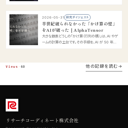
を、2019 年の AlphaStar はグランドマスター級（上
位 0.2%）で攻略しました。やさしく解説します。
2026-05-31
研究ダイジェスト
半世紀破られなかった「かけ算の壁」
をAIが破った｜AlphaTensor
大きな数表どうしの「かけ算（行列の積）」は、AI やゲ
ームの計算の土台です。その手順を、AI が 50 年ぶ
りに更新しました。2022 年の AlphaTensor は、人
類が極限まで磨いた定番より速い計算法を、自力で
発見したのです。やさしく解説します。
他の記録を読む
Views
·
60
リサーチコーディネート株式会社