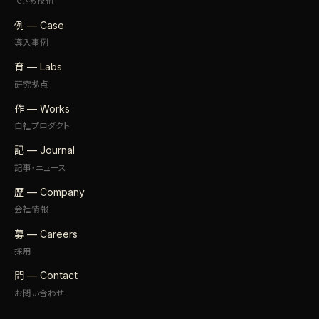
できる技術
例 — Case
導入事例
育 — Labs
研究拠点
作 — Works
自社プロダクト
記 — Journal
記事・ニュース
歴 — Company
会社情報
募 — Careers
採用
問 — Contact
お問い合わせ