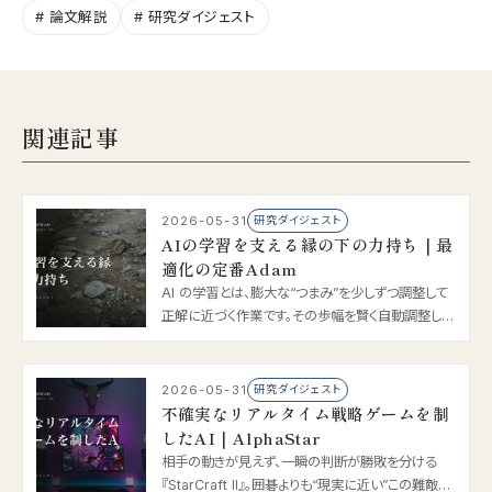
# 論文解説
# 研究ダイジェスト
関連記事
2026-05-31
研究ダイジェスト
AIの学習を支える縁の下の力持ち｜最
適化の定番Adam
AI の学習とは、膨大な“つまみ”を少しずつ調整して
正解に近づく作業です。その歩幅を賢く自動調整し、
学習を速く安定させるのが 2015 年の Adam。ほぼ
すべての AI が使う、最適化の定番をやさしく解説し
ます。
2026-05-31
研究ダイジェスト
不確実なリアルタイム戦略ゲームを制
したAI｜AlphaStar
相手の動きが見えず、一瞬の判断が勝敗を分ける
『StarCraft II』。囲碁よりも“現実に近い”この難敵