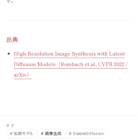
ぞ。
出典
High-Resolution Image Synthesis with Latent
Diffusion Models（Rombach et al., CVPR 2022 /
arXiv）
タグ
# 拡散モデル
# 画像生成
# StableDiffusion