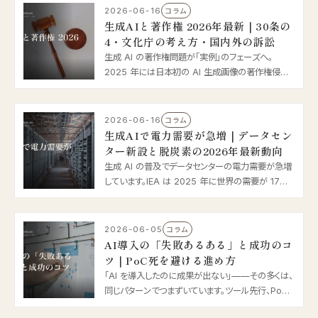
2026-06-16
コラム
生成AIと著作権 2026年最新｜30条の
4・文化庁の考え方・国内外の訴訟
生成 AI の著作権問題が「実例」のフェーズへ。
2025 年には日本初の AI 生成画像の著作権侵害
摘発、海外では Anthropic の 15 億ドル和解が話題
に。著作権法 30 条の 4 や文化庁の考え方を踏ま
え、企業が実務で気をつけるべき点を 2026 年最新
2026-06-16
コラム
情報で整理します。
生成AIで電力需要が急増｜データセン
ター新設と脱炭素の2026年最新動向
生成 AI の普及でデータセンターの電力需要が急増
しています。IEA は 2025 年に世界の需要が 17%
増、2030 年に倍増と予測。日本でもソフトバンク苫
小牧の新設や経産省の補助、省エネ法改正が動き出
しました。2026 年の電力と脱炭素の論点を整理し
2026-06-05
コラム
ます。
AI導入の「失敗あるある」と成功のコ
ツ｜PoC死を避ける進め方
「AI を導入したのに成果が出ない」——その多くは、
同じパターンでつまずいています。ツール先行、PoC
で終わる“PoC 死”……。2026 年版・AI 導入の失敗