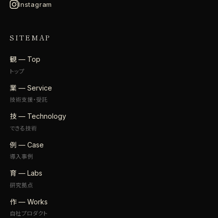
Instagram
SITEMAP
観 — Top
トップ
業 — Service
技術支援・受託
技 — Technology
できる技術
例 — Case
導入事例
育 — Labs
研究拠点
作 — Works
自社プロダクト