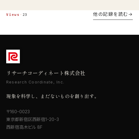
あるあると、定着させる進め方を整理します。
他の記録を読む
Views
·
23
リサーチコーディネート株式会社
Research Coordinate, Inc.
現象を科学し、まだないものを創り出す。
〒160-0023
東京都新宿区西新宿1-20-3
西新宿高木ビル 8F