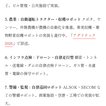
ど。ビル管理・公共施設で実装。
5. 農業：自動運転トラクター・収穫ロボット
クボタ、ヤ
ンマー、井関農機が農機の自動化を推進。果実収穫・葉
物野菜収穫ロボットの実装も進行中。「
アグリテック
2026
」で詳述。
6. インフラ点検：ドローン・自律走行型
橋梁・トンネ
ル・送電線・ダムの自律点検ドローン。ガス管・水道
管・電線の保守ロボット。
7. 警備・監視：自律巡回ロボット
ALSOK・SECOM な
どの警備ロボット。商業施設・空港・工場での実装が拡
大。