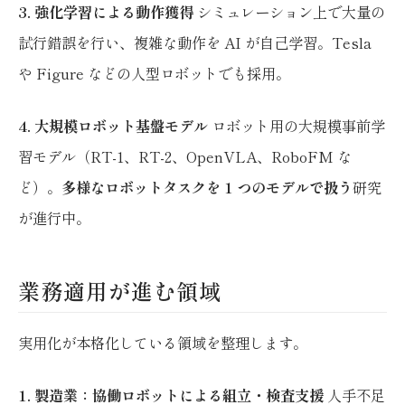
3. 強化学習による動作獲得
シミュレーション上で大量の
試行錯誤を行い、複雑な動作を AI が自己学習。Tesla
や Figure などの人型ロボットでも採用。
4. 大規模ロボット基盤モデル
ロボット用の大規模事前学
習モデル（RT-1、RT-2、OpenVLA、RoboFM な
ど）。
多様なロボットタスクを 1 つのモデルで扱う
研究
が進行中。
業務適用が進む領域
実用化が本格化している領域を整理します。
1. 製造業：協働ロボットによる組立・検査支援
人手不足