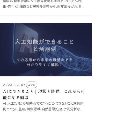
全国47都道府県のクマ被害状況を地図上で可視化。秋
田・岩手・北海道など被害多発県から、近年出没が急増し
ている茨城県・栃木県・群馬県まで、リアルタイムにモニタ
リング可能な無料Webサービス「くまウォッチ」もあわせて
紹介します。
2023-07-06
コラム
AIにできること｜現状と限界、これから可
能になる領域
AI（人工知能）が現時点でできること・できないことを具体
例とともに整理。画像認識、自然言語処理、予測分析など
得意領域と、創造性・常識的判断などの限界、そして近い