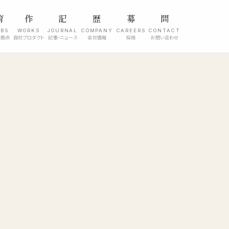
育
作
記
歴
募
問
ABS
WORKS
JOURNAL
COMPANY
CAREERS
CONTACT
究拠点
自社プロダクト
記事・ニュース
会社情報
採用
お問い合わせ