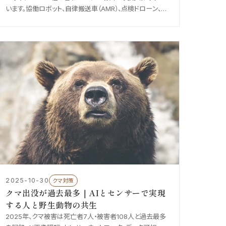
います。協働ロボット、自律搬送車（AMR）、点検ドローン、ヒ
ューマノイドロボットまで、ロボティクス × AI の主要領域
と、業務適用の現実を整理しました。
2025-10-30
クマ対策
クマ出没が過去最多｜AIとセンサーで実現
する人と野生動物の共生
2025年、クマ被害は死亡者7人・被害者108人と過去最多