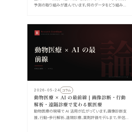
予測の取り組みが進んでいます。何のデータをどう組み合
わせて予測するのか、機械学習モデルの仕組み、自治体・
住民との連携のあり方を、技術と現場の両面から整理しま
した。
2026-05-24
コラム
動物医療 × AI の最前線｜画像診断・行動
解析・遠隔診療で変わる獣医療
動物医療の現場で AI 活用が広がっています。画像診断支
援、行動・歩行解析、遠隔診療、薬剤評価モデルまで、伴侶
動物・産業動物・野生動物にまたがる AI の現在地を整理
し、これからの動物医療がどう変わっていくのかを展望し