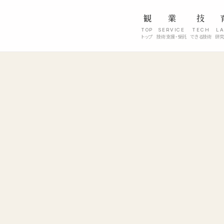
観
業
技
TOP
SERVICE
TECH
L
トップ
技術支援・受託
できる技術
研