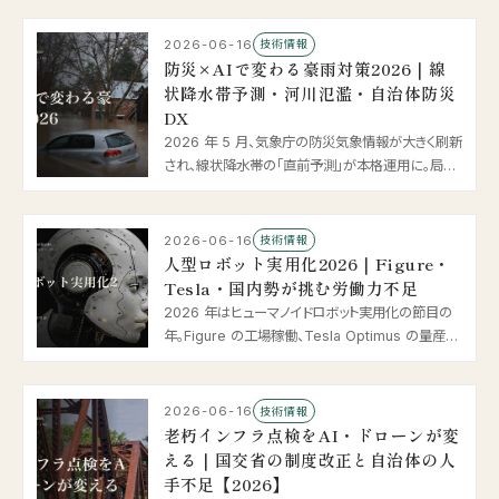
2026-06-16
技術情報
防災×AIで変わる豪雨対策2026｜線
状降水帯予測・河川氾濫・自治体防災
DX
2026 年 5 月、気象庁の防災気象情報が大きく刷新
され、線状降水帯の「直前予測」が本格運用に。局地
モデルの 1km メッシュ化や AI による中小河川の水
位予測まで、豪雨・河川氾濫に挑む防災 × AI の最
新動向を整理します。
2026-06-16
技術情報
人型ロボット実用化2026｜Figure・
Tesla・国内勢が挑む労働力不足
2026 年はヒューマノイドロボット実用化の節目の
年。Figure の工場稼働、Tesla Optimus の量産開
始、Neura の 14 億ドル調達、国内のデータ収集拠
点開業まで、工場・物流・介護で進む人型ロボットと
「フィジカル AI」の最新動向を整理します。
2026-06-16
技術情報
老朽インフラ点検をAI・ドローンが変
える｜国交省の制度改正と自治体の人
手不足【2026】