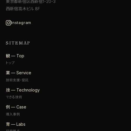
東京都新宿区西新宿1-20-3
西新宿高木ビル 8F
Instagram
SITEMAP
観 — Top
トップ
業 — Service
技術支援・受託
技 — Technology
できる技術
例 — Case
導入事例
育 — Labs