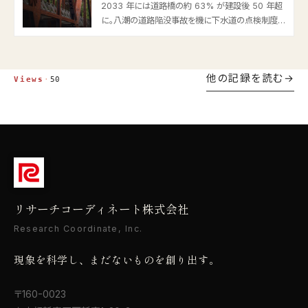
2033 年には道路橋の約 63% が建設後 50 年超
に。八潮の道路陥没事故を機に下水道の点検制度も
動き、5 年に 1 回の点検は新技術活用へ。ドローン・
画像診断 AI・打音検査の最新動向と、人手不足に悩
む自治体の対応策を国交省の一次情報から解説し
他の記録を読む
ます。
Views
·
50
リサーチコーディネート株式会社
Research Coordinate, Inc.
現象を科学し、まだないものを創り出す。
〒160-0023