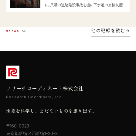
に。八潮の道路陥没事故を機に下水道の点検制度も
動き、5 年に 1 回の点検は新技術活用へ。ドローン・
画像診断 AI・打音検査の最新動向と、人手不足に悩
む自治体の対応策を国交省の一次情報から解説し
他の記録を読む
ます。
Views
·
56
リサーチコーディネート株式会社
Research Coordinate, Inc.
現象を科学し、まだないものを創り出す。
〒160-0023
東京都新宿区西新宿1-20-3