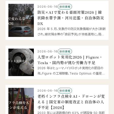
2026-06-16
技術情報
防災×AIで変わる豪雨対策2026｜線
状降水帯予測・河川氾濫・自治体防災
DX
2026 年 5 月、気象庁の防災気象情報が大きく刷新
され、線状降水帯の「直前予測」が本格運用に。局地
モデルの 1km メッシュ化や AI による中小河川の水
位予測まで、豪雨・河川氾濫に挑む防災 × AI の最
新動向を整理します。
2026-06-16
技術情報
人型ロボット実用化2026｜Figure・
Tesla・国内勢が挑む労働力不足
2026 年はヒューマノイドロボット実用化の節目の
年。Figure の工場稼働、Tesla Optimus の量産開
始、Neura の 14 億ドル調達、国内のデータ収集拠
点開業まで、工場・物流・介護で進む人型ロボットと
「フィジカル AI」の最新動向を整理します。
2026-06-16
技術情報
老朽インフラ点検をAI・ドローンが変
える｜国交省の制度改正と自治体の人
手不足【2026】
2033 年には道路橋の約 63% が建設後 50 年超