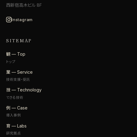
西新宿高木ビル 8F
Instagram
SITEMAP
観 — Top
トップ
業 — Service
技術支援・受託
技 — Technology
できる技術
例 — Case
導入事例
育 — Labs
研究拠点